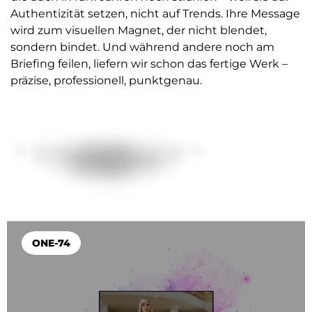
Authentizität setzen, nicht auf Trends. Ihre Message
wird zum visuellen Magnet, der nicht blendet,
sondern bindet. Und während andere noch am
Briefing feilen, liefern wir schon das fertige Werk –
präzise, professionell, punktgenau.
E
R
N
E
F
Z
E
E
R
N
ONE-74