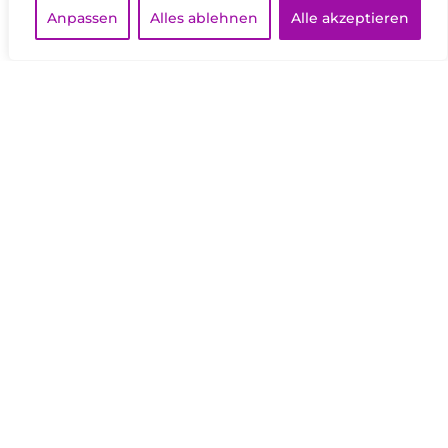
E
R
N
E
F
Z
E
E
R
N
Anpassen
Alles ablehnen
Alle akzeptieren
FOOTBAO